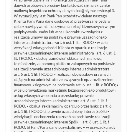
W sprawie udzielania informacji dotyczących Pani/Pana
danych osobowych prosimy kontaktować się na skrzynkę
mailową Inspektora ochrony danych: iod@higmaservice.pl 3.
W sytuacji gdy jest Pani/Pan przedstawicielem naszego
Klienta Pani/Pana dane osobowe a) przetwarzane będą w
celu: ▪ nawiązywania i utrzymania relacji biznesowych w tym
podpisywania umów lub w celu kontaktu w związku z
realizacją umowy na podstawie prawnie uzasadnionego
interesu administratora -art. 6 ust.1 lit. f RODO ▪ w celu
weryfikacji wiarygodności Klienta w oparciu o realizację
prawnie uzasadnionego interesu administratora -art. 6 ust. 1
lit. f RODO. ▪ obsługi zamówień składanych mailowo,
telefonicznie, za pomocą platform zakupowych na podstawie
realizacji prawnie uzasadnionego interesu administratora --
art. 6 ust. 1 lit. f RODO. ▪ realizacji obowiązków prawnych
ciążących na administratorze związanych np. z rozliczeniem
finansowo-księgowym na podstawie art. 6 ust. 1 lit. c RODO; ▪
w celu prowadzenia marketingu bezpośredniego produktów i
usług własnych w oparciu o przesłankę prawnie
uzasadnionego interesu administratora art. 6 ust. 1 lit. f
RODO. ▪ obsługi reklamacji w oparciu o przesłankę z art. 6
ust. 1 lit. f RODO tj. prawnie uzasadniony interes Spółki ▪
windykacji i dochodzenia roszczeń na podstawie realizacji
prawnie uzasadnionego interesu Spółki - art. 6 ust. 1 lit. f
RODO; b) Pani/Pana dane pozyskaliśmy: • w przypadku, gdy