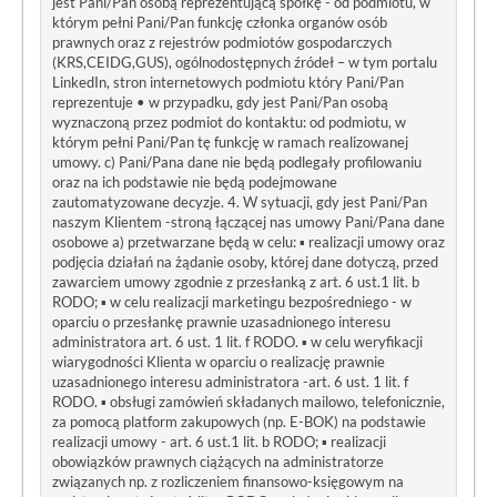
jest Pani/Pan osobą reprezentującą spółkę - od podmiotu, w
którym pełni Pani/Pan funkcję członka organów osób
prawnych oraz z rejestrów podmiotów gospodarczych
(KRS,CEIDG,GUS), ogólnodostępnych źródeł – w tym portalu
LinkedIn, stron internetowych podmiotu który Pani/Pan
reprezentuje • w przypadku, gdy jest Pani/Pan osobą
wyznaczoną przez podmiot do kontaktu: od podmiotu, w
którym pełni Pani/Pan tę funkcję w ramach realizowanej
umowy. c) Pani/Pana dane nie będą podlegały profilowaniu
oraz na ich podstawie nie będą podejmowane
zautomatyzowane decyzje. 4. W sytuacji, gdy jest Pani/Pan
naszym Klientem -stroną łączącej nas umowy Pani/Pana dane
osobowe a) przetwarzane będą w celu: ▪ realizacji umowy oraz
podjęcia działań na żądanie osoby, której dane dotyczą, przed
zawarciem umowy zgodnie z przesłanką z art. 6 ust.1 lit. b
RODO; ▪ w celu realizacji marketingu bezpośredniego - w
oparciu o przesłankę prawnie uzasadnionego interesu
administratora art. 6 ust. 1 lit. f RODO. ▪ w celu weryfikacji
wiarygodności Klienta w oparciu o realizację prawnie
uzasadnionego interesu administratora -art. 6 ust. 1 lit. f
RODO. ▪ obsługi zamówień składanych mailowo, telefonicznie,
za pomocą platform zakupowych (np. E-BOK) na podstawie
realizacji umowy - art. 6 ust.1 lit. b RODO; ▪ realizacji
obowiązków prawnych ciążących na administratorze
związanych np. z rozliczeniem finansowo-księgowym na