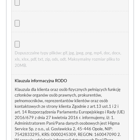
Dopuszczalne typy plików: gif, jpg, jpeg, png, mp4, doc, docx,
xls, xlsx, pdf, txt, zip, ods, odt. Maksymalny rozmiar pliku to
20MB.
Klauzula informacyjna RODO
Klauzula dla klienta oraz osób fizycznych pełniących funkcję
członków organów osób prawnych, prokurentów,
pełnomocników, reprezentantów klientów oraz osób
kontaktowych ze strony klienta Zgodnie z art.13 ust.1 i 2 i
art. 14 Rozporządzenia Parlamentu Europejskiego i Rady (UE)
2016/679 z dnia 27 kwietnia 2016 r. informujemy, iż: 1.
Administratorem Pani/Pana danych osobowych jest Higma
Service Sp. z o.o., ul. Gosławicka 2, 45-446 Opole, NIP:
7542833295, KRS: 0000245309, REGON: 160047090 2.