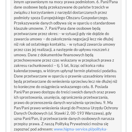
innym uprawnionym na mocy prawa podmiotom. 6. Pani/Pana
dane osobowe będą przekazywane do państw trzecich w
związku z korzystaniem z narzędzi dostarczanych przez
podmioty spoza Europejskiego Obszaru Gospodarczego.
Przekazywanie danych odbywa się w oparciu o standardowe
klauzule umowne. 7. Pani/Pana dane osobowe będą
przetwarzane przez okres: - w sytuacji gdy nie dojdzie do
zawarcia umowy – do zakończenia negocjacji lecz nie dłużej
niż rok od ostatniego kontaktu. - w sytuacji zawarcia umowy
przez czas jej realizacji, a następnie do upływu roszczeń z
umowy. Dane z dokumentów finansowych będą
przechowywane przez czas wskazany w przepisach prawa z
zakresu rachunkowości – tj. 5 lat, licząc od końca roku
kalendarzowego, w którym upłynął termin płatności podatku.
Dane przetwarzane w oparciu o prawnie uzasadniony interes
będą przetwarzane do wniesienia sprzeciwu lecz nie dłużej niż
to konieczne do osiągniecia wskazanego celu. 8. Posiada
Pani/Pan prawo dostępu do treści swoich danych oraz prawo
ich sprostowania, usunięcia, ograniczenia przetwarzania,
prawo do przenoszenia danych wyrażenia sprzeciwu. 9. Ma
Pan/Pani prawo wniesienia skargi do Prezesa Urzędu Ochrony
Danych Osobowych (ul. Stawki 2, 00-193 Warszawa), gdy
uzna Pani/Pan, iż przetwarzanie danych osobowych narusza
przepisy prawa. Z naszą Polityką Prywatności można się
zapoznać pod adresem:
www.higma-service.pl/polityka-