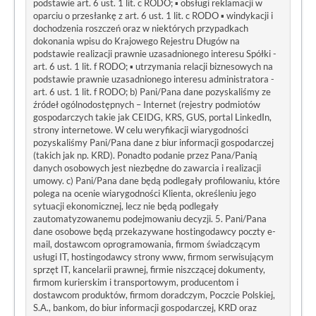
podstawie art. 6 ust. 1 lit. c RODO; ▪ obsługi reklamacji w
oparciu o przesłankę z art. 6 ust. 1 lit. c RODO ▪ windykacji i
dochodzenia roszczeń oraz w niektórych przypadkach
dokonania wpisu do Krajowego Rejestru Długów na
podstawie realizacji prawnie uzasadnionego interesu Spółki -
art. 6 ust. 1 lit. f RODO; ▪ utrzymania relacji biznesowych na
podstawie prawnie uzasadnionego interesu administratora -
art. 6 ust. 1 lit. f RODO; b) Pani/Pana dane pozyskaliśmy ze
źródeł ogólnodostępnych – Internet (rejestry podmiotów
gospodarczych takie jak CEIDG, KRS, GUS, portal LinkedIn,
strony internetowe. W celu weryfikacji wiarygodności
pozyskaliśmy Pani/Pana dane z biur informacji gospodarczej
(takich jak np. KRD). Ponadto podanie przez Pana/Panią
danych osobowych jest niezbędne do zawarcia i realizacji
umowy. c) Pani/Pana dane będą podlegały profilowaniu, które
polega na ocenie wiarygodności Klienta, określeniu jego
sytuacji ekonomicznej, lecz nie będą podlegały
zautomatyzowanemu podejmowaniu decyzji. 5. Pani/Pana
dane osobowe będą przekazywane hostingodawcy poczty e-
mail, dostawcom oprogramowania, firmom świadczącym
usługi IT, hostingodawcy strony www, firmom serwisującym
sprzęt IT, kancelarii prawnej, firmie niszczącej dokumenty,
firmom kurierskim i transportowym, producentom i
dostawcom produktów, firmom doradczym, Poczcie Polskiej,
S.A., bankom, do biur informacji gospodarczej, KRD oraz